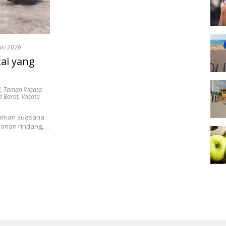
ari 2026
tai yang
i
,
Taman Wisata
a Barat
,
Wisata
warkan suasana
honan rindang,…