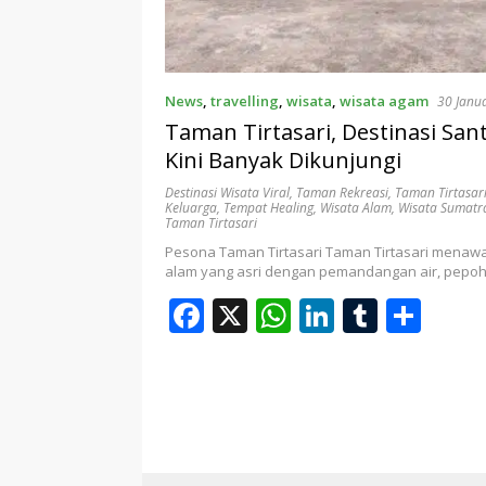
r
p
I
r
e
n
News
,
travelling
,
wisata
,
wisata agam
30 Janu
Taman Tirtasari, Destinasi San
Kini Banyak Dikunjungi
Destinasi Wisata Viral
,
Taman Rekreasi
,
Taman Tirtasar
Keluarga
,
Tempat Healing
,
Wisata Alam
,
Wisata Sumatr
Taman Tirtasari
Pesona Taman Tirtasari Taman Tirtasari mena
alam yang asri dengan pemandangan air, pepo
F
X
W
Li
T
S
ac
h
n
u
h
e
at
k
m
ar
b
s
e
bl
e
o
A
dI
r