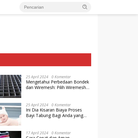
25 April 2024
0 Komentar
Mengetahui Perbedaan Bondek
dan Wiremesh: Pilih Wiremesh
Terbaik dari Baja Utama Steel
25 April 2024
0 Komentar
Ini Dia Kisaran Biaya Proses
Bayi Tabung Bagi Anda yang
Ingin Memiliki Keturunan dengan
Cara IVF
17 April 2024
0 Komentar
Cara Cepat dan Aman