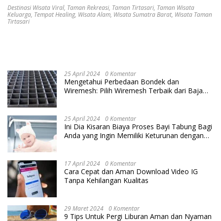
Destinasi Wisata Viral
,
Taman Rekreasi
,
Taman Tirtasari
,
Taman Wisata
Keluarga
,
Tempat Healing
,
Wisata Alam
,
Wisata Sumatra Barat
,
Wisata Taman
Tirtasari
25 April 2024
0 Komentar
Mengetahui Perbedaan Bondek dan
Wiremesh: Pilih Wiremesh Terbaik dari Baja
Utama Steel
25 April 2024
0 Komentar
Ini Dia Kisaran Biaya Proses Bayi Tabung Bagi
Anda yang Ingin Memiliki Keturunan dengan
Cara IVF
17 April 2024
0 Komentar
Cara Cepat dan Aman Download Video IG
Tanpa Kehilangan Kualitas
29 Maret 2024
0 Komentar
9 Tips Untuk Pergi Liburan Aman dan Nyaman