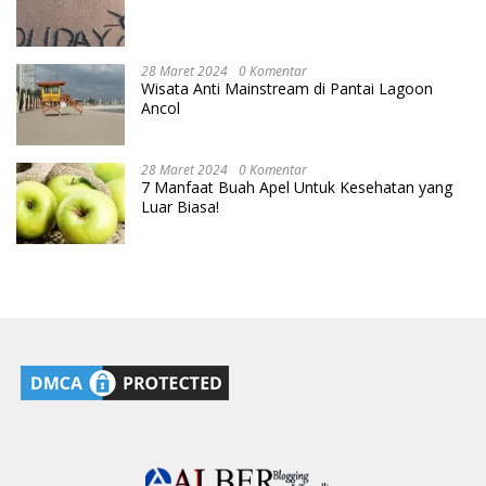
28 Maret 2024
0 Komentar
Wisata Anti Mainstream di Pantai Lagoon
Ancol
28 Maret 2024
0 Komentar
7 Manfaat Buah Apel Untuk Kesehatan yang
Luar Biasa!