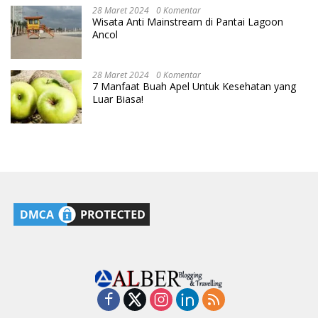
28 Maret 2024
0 Komentar
Wisata Anti Mainstream di Pantai Lagoon
Ancol
28 Maret 2024
0 Komentar
7 Manfaat Buah Apel Untuk Kesehatan yang
Luar Biasa!