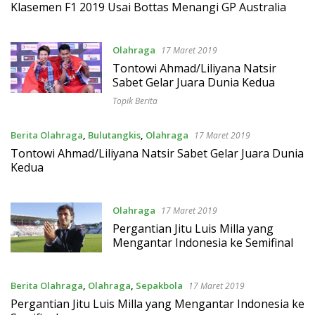
Klasemen F1 2019 Usai Bottas Menangi GP Australia
Olahraga
17 Maret 2019
Tontowi Ahmad/Liliyana Natsir
Sabet Gelar Juara Dunia Kedua
Topik Berita
Berita Olahraga
,
Bulutangkis
,
Olahraga
17 Maret 2019
Tontowi Ahmad/Liliyana Natsir Sabet Gelar Juara Dunia
Kedua
Olahraga
17 Maret 2019
Pergantian Jitu Luis Milla yang
Mengantar Indonesia ke Semifinal
Berita Olahraga
,
Olahraga
,
Sepakbola
17 Maret 2019
Pergantian Jitu Luis Milla yang Mengantar Indonesia ke