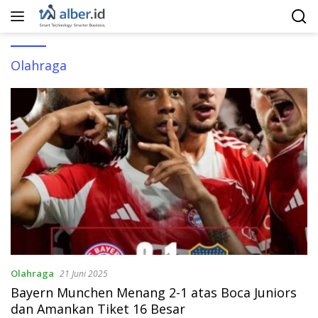
Langsung
ke
konten
Olahraga
Olahraga
21 Juni 2025
Bayern Munchen Menang 2-1 atas Boca Juniors
dan Amankan Tiket 16 Besar