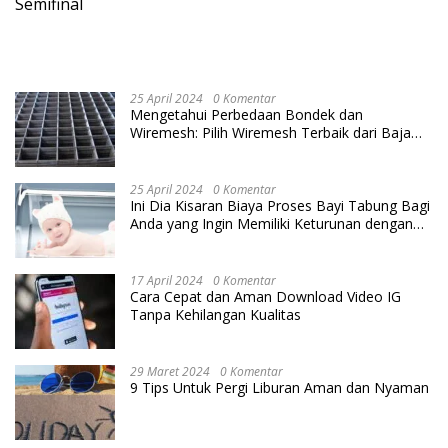
Semifinal
25 April 2024
0 Komentar
Mengetahui Perbedaan Bondek dan
Wiremesh: Pilih Wiremesh Terbaik dari Baja
Utama Steel
25 April 2024
0 Komentar
Ini Dia Kisaran Biaya Proses Bayi Tabung Bagi
Anda yang Ingin Memiliki Keturunan dengan
Cara IVF
17 April 2024
0 Komentar
Cara Cepat dan Aman Download Video IG
Tanpa Kehilangan Kualitas
29 Maret 2024
0 Komentar
9 Tips Untuk Pergi Liburan Aman dan Nyaman