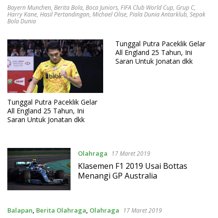
Bayern Munchen
,
Berita Bola
,
Boca Juniors
,
FIFA Club World Cup
,
Grup C
,
Harry Kane
,
Hasil Pertandingan
,
Michael Olise
,
Piala Dunia Antarklub
,
Sepak
Bola Dunia
Tunggal Putra Paceklik Gelar
All England 25 Tahun, Ini
Saran Untuk Jonatan dkk
Tunggal Putra Paceklik Gelar
All England 25 Tahun, Ini
Saran Untuk Jonatan dkk
Olahraga
17 Maret 2019
Klasemen F1 2019 Usai Bottas
Menangi GP Australia
Balapan
,
Berita Olahraga
,
Olahraga
17 Maret 2019