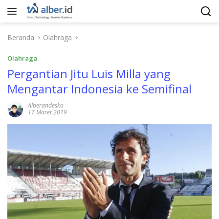
Langsung
ke
konten
Beranda
Olahraga
Olahraga
Pergantian Jitu Luis Milla yang
Mengantar Indonesia ke Semifinal
Alberandesko
17 Maret 2019