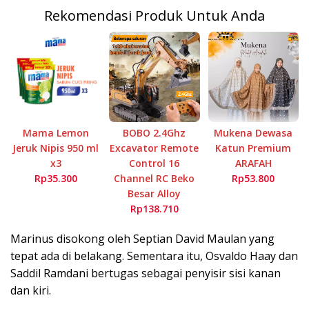
Rekomendasi Produk Untuk Anda
Mama Lemon
BOBO 2.4Ghz
Mukena Dewasa
Jeruk Nipis 950 ml
Excavator Remote
Katun Premium
x3
Control 16
ARAFAH
Rp35.300
Channel RC Beko
Rp53.800
Besar Alloy
Rp138.710
Marinus disokong oleh Septian David Maulan yang
tepat ada di belakang. Sementara itu, Osvaldo Haay dan
Saddil Ramdani bertugas sebagai penyisir sisi kanan
dan kiri.