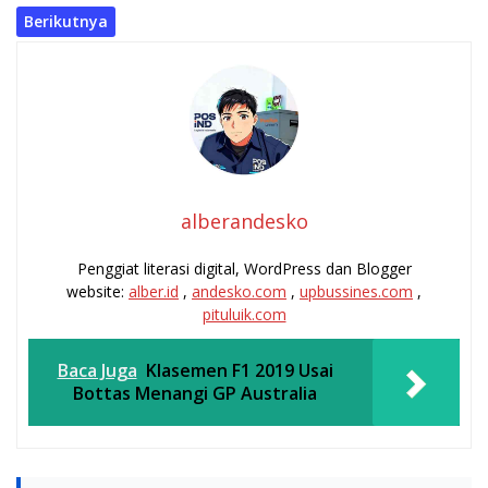
Berikutnya
alberandesko
Penggiat literasi digital, WordPress dan Blogger
website:
alber.id
,
andesko.com
,
upbussines.com
,
pituluik.com
Baca Juga
Klasemen F1 2019 Usai
Bottas Menangi GP Australia