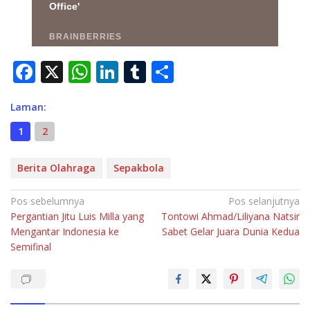
F
X
W
Li
T
S
ac
h
n
u
h
Laman:
e
at
k
m
ar
b
s
e
bl
e
1
2
o
A
dI
r
Berita Olahraga
Sepakbola
o
p
n
k
p
Navigasi
Pos sebelumnya
Pos selanjutnya
Pergantian Jitu Luis Milla yang
Tontowi Ahmad/Liliyana Natsir
pos
Mengantar Indonesia ke
Sabet Gelar Juara Dunia Kedua
Semifinal