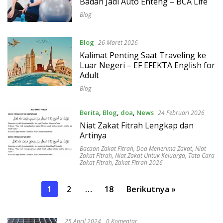
Badan Jadi Auto Enteng – BCA Life
Blog
Blog
26 Maret 2026
Kalimat Penting Saat Traveling ke
Luar Negeri – EF EFEKTA English for
Adult
Blog
Berita
,
Blog
,
doa
,
News
24 Februari 2026
Niat Zakat Fitrah Lengkap dan
Artinya
Bacaan Zakat Fitrah
,
Doa Menerima Zakat
,
Niat
Zakat Fitrah
,
Niat Zakat Untuk Keluarga
,
Tata Cara
Zakat Fitrah
,
Zakat Fitrah 2026
Paginasi
1
2
…
18
Berikutnya »
pos
25 April 2024
0 Komentar