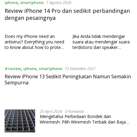
iphone
,
smartphone
7 Agustus 2024
Review iPhone 14 Pro dan sedikit perbandingan
dengan pesaingnya
Does my iPhone need an
Jika Anda tidak mendengar
antivirus? Everything you need
suara atau mendengar suara
to know about how to protect
terdistorsi dari speaker
your iPhone
iPhone, iPad, atau iPod touch
#review
,
iphone
,
smartphone
13 Desember 2021
Review iPhone 13 Sedikit Peningkatan Namun Semakin
Sempurna
25 April 2024
0 Komentar
Mengetahui Perbedaan Bondek dan
Wiremesh: Pilih Wiremesh Terbaik dari Baja
Utama Steel