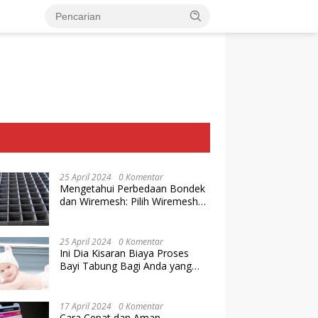
25 April 2024
0 Komentar
Mengetahui Perbedaan Bondek
dan Wiremesh: Pilih Wiremesh
Terbaik dari Baja Utama Steel
25 April 2024
0 Komentar
Ini Dia Kisaran Biaya Proses
Bayi Tabung Bagi Anda yang
Ingin Memiliki Keturunan dengan
Cara IVF
17 April 2024
0 Komentar
Cara Cepat dan Aman