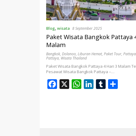
r
p
I
r
e
n
Blog
,
wisata
8 September 2025
Paket Wisata Bangkok Pattaya 4
Malam
Bangkok
,
Dolanoo
,
Liburan Hemat
,
Paket Tour
,
Pattaya
Pattaya
,
Wisata Thailand
Paket Wisata Bangkok Pattaya 4 Hari 3 Malam T
Pesawat Wisata Bangkok Pattaya –…
F
X
W
Li
T
S
ac
h
n
u
h
e
at
k
m
ar
b
s
e
bl
e
o
A
dI
r
o
p
n