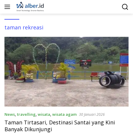
Langsung
ke
konten
taman rekreasi
News
,
travelling
,
wisata
,
wisata agam
30 Januari 2026
Taman Tirtasari, Destinasi Santai yang Kini
Banyak Dikunjungi