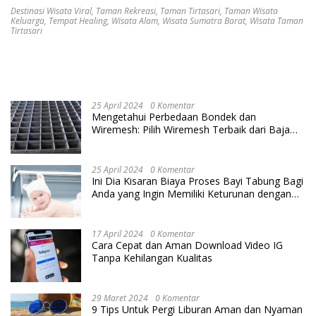
Destinasi Wisata Viral
,
Taman Rekreasi
,
Taman Tirtasari
,
Taman Wisata
Keluarga
,
Tempat Healing
,
Wisata Alam
,
Wisata Sumatra Barat
,
Wisata Taman
Tirtasari
25 April 2024
0 Komentar
Mengetahui Perbedaan Bondek dan
Wiremesh: Pilih Wiremesh Terbaik dari Baja
Utama Steel
25 April 2024
0 Komentar
Ini Dia Kisaran Biaya Proses Bayi Tabung Bagi
Anda yang Ingin Memiliki Keturunan dengan
Cara IVF
17 April 2024
0 Komentar
Cara Cepat dan Aman Download Video IG
Tanpa Kehilangan Kualitas
29 Maret 2024
0 Komentar
9 Tips Untuk Pergi Liburan Aman dan Nyaman