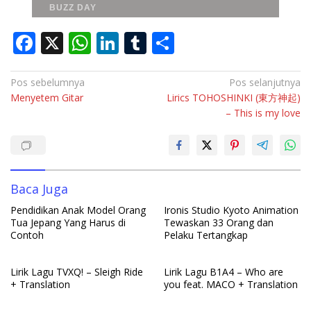
F
X
W
Li
T
S
ac
h
n
u
h
e
at
k
m
ar
Navigasi
Pos sebelumnya
Pos selanjutnya
Menyetem Gitar
Lirics TOHOSHINKI (東方神起)
pos
b
s
e
bl
e
– This is my love
o
A
dI
r
o
p
n
k
p
Baca Juga
Pendidikan Anak Model Orang
Ironis Studio Kyoto Animation
Tua Jepang Yang Harus di
Tewaskan 33 Orang dan
Contoh
Pelaku Tertangkap
Lirik Lagu TVXQ! – Sleigh Ride
Lirik Lagu B1A4 – Who are
+ Translation
you feat. MACO + Translation