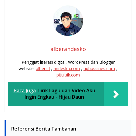
alberandesko
Penggiat literasi digital, WordPress dan Blogger
website:
alber.id
,
andesko.com
,
upbussines.com
,
pituluik.com
Baca Juga
Lirik Lagu dan Video Aku
Ingin Engkau - Hijau Daun
Referensi Berita Tambahan