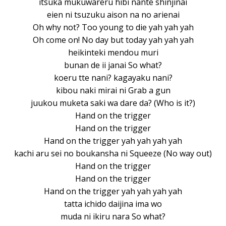
itsuka mukuwareru hibi nante shinjinai
eien ni tsuzuku aison na no arienai
Oh why not? Too young to die yah yah yah
Oh come on! No day but today yah yah yah
heikinteki mendou muri
bunan de ii janai So what?
koeru tte nani? kagayaku nani?
kibou naki mirai ni Grab a gun
juukou muketa saki wa dare da? (Who is it?)
Hand on the trigger
Hand on the trigger
Hand on the trigger yah yah yah yah
kachi aru sei no boukansha ni Squeeze (No way out)
Hand on the trigger
Hand on the trigger
Hand on the trigger yah yah yah yah
tatta ichido daijina ima wo
muda ni ikiru nara So what?