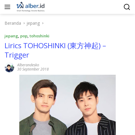
Langsung
ke
konten
Beranda
jepang
jepang
,
pop
,
tohoshinki
Lirics TOHOSHINKI (東方神起) –
Trigger
Alberandesko
30 September 2018