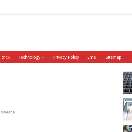
 trick
Technology
Privacy Policy
Email
Sitemap
 sweetie