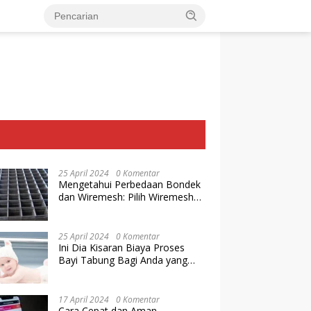
25 April 2024
0 Komentar
Mengetahui Perbedaan Bondek
dan Wiremesh: Pilih Wiremesh
Terbaik dari Baja Utama Steel
25 April 2024
0 Komentar
Ini Dia Kisaran Biaya Proses
Bayi Tabung Bagi Anda yang
Ingin Memiliki Keturunan dengan
Cara IVF
17 April 2024
0 Komentar
Cara Cepat dan Aman