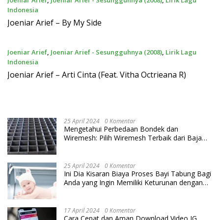
Joeniar Arief
,
Joeniar Arief - Sesungguhnya (2008)
,
Lirik Lagu
Indonesia
27 November 2010
Joeniar Arief – By My Side
Joeniar Arief
,
Joeniar Arief - Sesungguhnya (2008)
,
Lirik Lagu
Indonesia
27 November 2010
Joeniar Arief – Arti Cinta (Feat. Vitha Octrieana R)
25 April 2024
0 Komentar
Mengetahui Perbedaan Bondek dan
Wiremesh: Pilih Wiremesh Terbaik dari Baja
Utama Steel
25 April 2024
0 Komentar
Ini Dia Kisaran Biaya Proses Bayi Tabung Bagi
Anda yang Ingin Memiliki Keturunan dengan
Cara IVF
17 April 2024
0 Komentar
Cara Cepat dan Aman Download Video IG