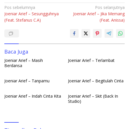
ac
h
n
u
h
e
at
k
m
ar
Navigasi
Pos sebelumnya
Pos selanjutnya
Joeniar Arief – Sesungguhnya
Joeniar Arief – Jika Memang
pos
b
s
e
bl
e
(Feat. Stefanus C.A)
(Feat. Anissa)
o
A
dI
r
o
p
n
k
p
Baca Juga
Joeniar Arief – Masih
Joeniar Arief – Terlambat
Berdansa
Joeniar Arief – Tanpamu
Joeniar Arief – Begitulah Cinta
Joeniar Arief – Indah Cinta Kita
Joeniar Arief – Skit (Back In
Studio)