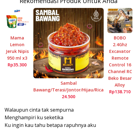
Rekomendasi Produk Untuk Anda
Mama
BOBO
Lemon
2.4Ghz
Jeruk Nipis
Excavator
950 ml x3
Remote
Rp35.300
Control 16
Channel RC
Beko Besar
Sambal
Alloy
Bawang/Terasi/Jontor/Hijau/Rica
Rp138.710
24.500
Walaupun cinta tak sempurna
Menghampiri ku seketika
Ku ingin kau tahu betapa rapuhnya aku