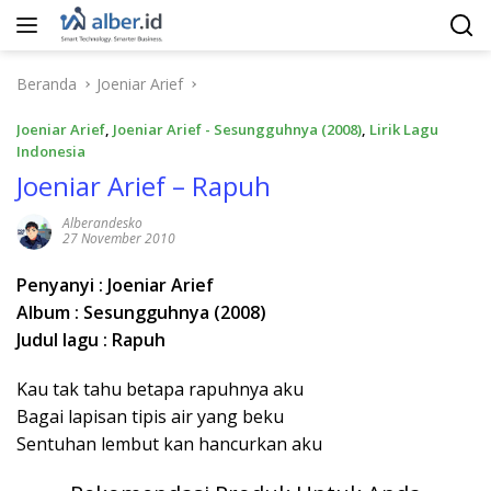
Langsung
ke
konten
Beranda
Joeniar Arief
Joeniar Arief
,
Joeniar Arief - Sesungguhnya (2008)
,
Lirik Lagu
Indonesia
Joeniar Arief – Rapuh
Alberandesko
27 November 2010
Penyanyi : Joeniar Arief
Album : Sesungguhnya (2008)
Judul lagu : Rapuh
Kau tak tahu betapa rapuhnya aku
Bagai lapisan tipis air yang beku
Sentuhan lembut kan hancurkan aku