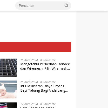
25 April 2024
0 Komentar
Mengetahui Perbedaan Bondek
dan Wiremesh: Pilih Wiremesh
Terbaik dari Baja Utama Steel
25 April 2024
0 Komentar
Ini Dia Kisaran Biaya Proses
Bayi Tabung Bagi Anda yang
Ingin Memiliki Keturunan dengan
Cara IVF
17 April 2024
0 Komentar
Cara Cepat dan Aman