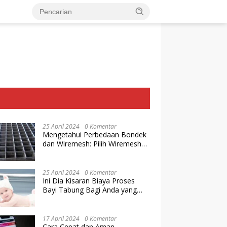
25 April 2024
0 Komentar
Mengetahui Perbedaan Bondek
dan Wiremesh: Pilih Wiremesh
Terbaik dari Baja Utama Steel
25 April 2024
0 Komentar
Ini Dia Kisaran Biaya Proses
Bayi Tabung Bagi Anda yang
Ingin Memiliki Keturunan dengan
Cara IVF
17 April 2024
0 Komentar
Cara Cepat dan Aman