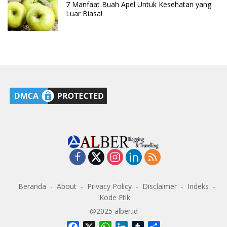
7 Manfaat Buah Apel Untuk Kesehatan yang
Luar Biasa!
Beranda
About
Privacy Policy
Disclaimer
Indeks
Kode Etik
@2025 alber.id
F
X
W
L
T
S