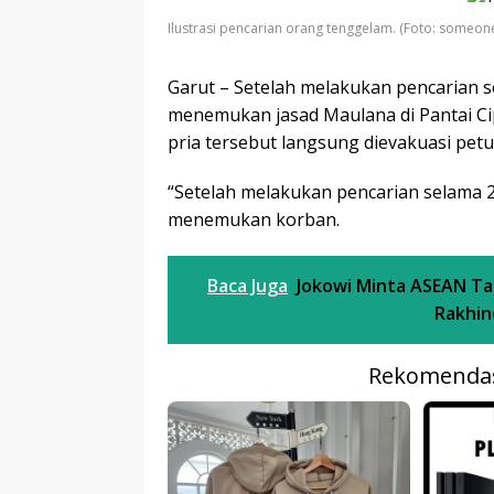
r
p
I
Ilustrasi pencarian orang tenggelam. (Foto: someon
r
e
n
Garut – Setelah melakukan pencarian s
menemukan jasad Maulana di Pantai Ci
pria tersebut langsung dievakuasi petu
“Setelah melakukan pencarian selama 2
menemukan korban.
Baca Juga
Jokowi Minta ASEAN Ta
Rakhin
Rekomendas