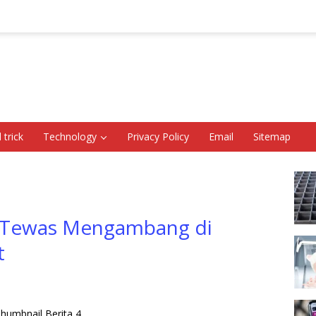
 trick
Technology
Privacy Policy
Email
Sitemap
an Tewas Mengambang di
t