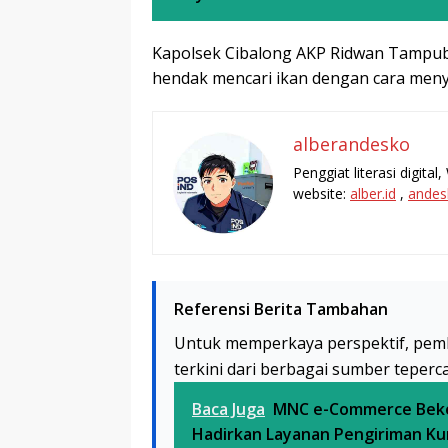
Kapolsek Cibalong AKP Ridwan Tampu
hendak mencari ikan dengan cara men
alberandesko
Penggiat literasi digita
website:
alber.id
,
andes
Referensi Berita Tambahan
Untuk memperkaya perspektif, pem
terkini dari berbagai sumber teperc
Baca Juga
MNC e-Commerce Beke
Hadirkan Layanan Pengiriman Kur