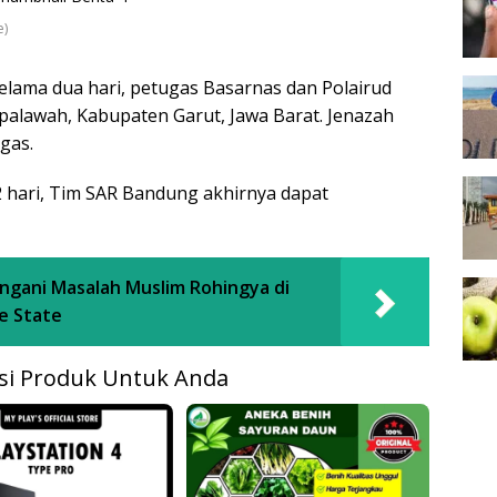
e)
elama dua hari, petugas Basarnas dan Polairud
palawah, Kabupaten Garut, Jawa Barat. Jenazah
gas.
 hari, Tim SAR Bandung akhirnya dapat
ngani Masalah Muslim Rohingya di
e State
i Produk Untuk Anda