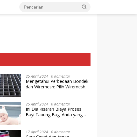
25 April 2024
0 Komentar
Mengetahui Perbedaan Bondek
dan Wiremesh: Pilih Wiremesh
Terbaik dari Baja Utama Steel
25 April 2024
0 Komentar
Ini Dia Kisaran Biaya Proses
Bayi Tabung Bagi Anda yang
Ingin Memiliki Keturunan dengan
Cara IVF
17 April 2024
0 Komentar
Cara Cepat dan Aman