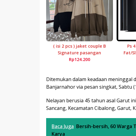
( isi 2 pcs ) jaket couple B
Ps 4
Signature pasangan
Fat/S
Rp124.200
Ditemukan dalam keadaan meninggal d
Banjarnahor via pesan singkat, Sabtu (
Nelayan berusia 45 tahun asal Garut ini
Sancang, Kecamatan Cibalong, Garut, Ka
Baca Juga
Bersih-bersih, 60 Warga 
Karya