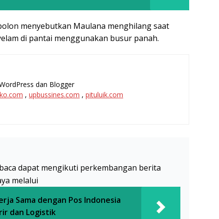
bolon menyebutkan Maulana menghilang saat
yelam di pantai menggunakan busur panah.
l, WordPress dan Blogger
ko.com
,
upbussines.com
,
pituluik.com
baca dapat mengikuti perkembangan berita
aya melalui
rja Sama dengan Pos Indonesia
ir dan Logistik