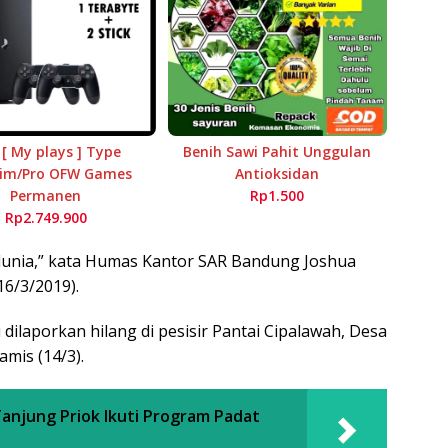
 [ My plays ] Type
Benih Sawi Pahit Unggulan
lim/Pro OFW Games
Antioksidan
Permanen
Rp1.500
Rp2.749.900
unia,” kata Humas Kantor SAR Bandung Joshua
16/3/2019).
 dilaporkan hilang di pesisir Pantai Cipalawah, Desa
mis (14/3).
Tanjung Priok Ikuti Program Padat