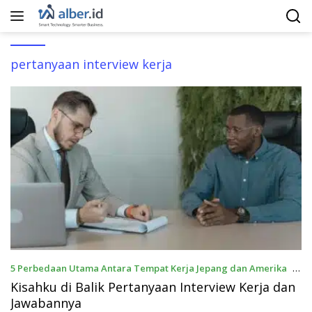
Langsung
ke
konten
pertanyaan interview kerja
5 Perbedaan Utama Antara Tempat Kerja Jepang dan Amerika
3
Juli 2026
Kisahku di Balik Pertanyaan Interview Kerja dan
Jawabannya