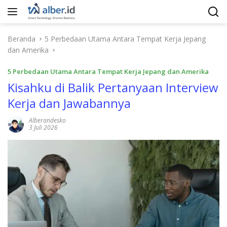
Langsung
ke
konten
Beranda
5 Perbedaan Utama Antara Tempat Kerja Jepang
dan Amerika
5 Perbedaan Utama Antara Tempat Kerja Jepang dan Amerika
Kisahku di Balik Pertanyaan Interview
Kerja dan Jawabannya
Alberandesko
3 Juli 2026