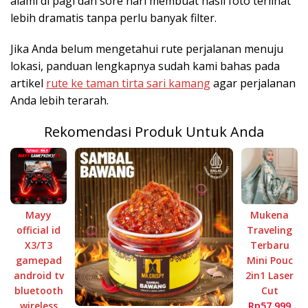
alami di pagi dan sore hari membuat hasil foto terlihat
lebih dramatis tanpa perlu banyak filter.
Jika Anda belum mengetahui rute perjalanan menuju
lokasi, panduan lengkapnya sudah kami bahas pada
artikel
rute ke taman tirta sari kamang
agar perjalanan
Anda lebih terarah.
Rekomendasi Produk Untuk Anda
Mayy
Mukena
official id
Traveling
X3/T3
Terbaru
gamepad
Mini Pouc
android tv
2in1 Laser
bluetooth
Cut
wireless
Rp57.999