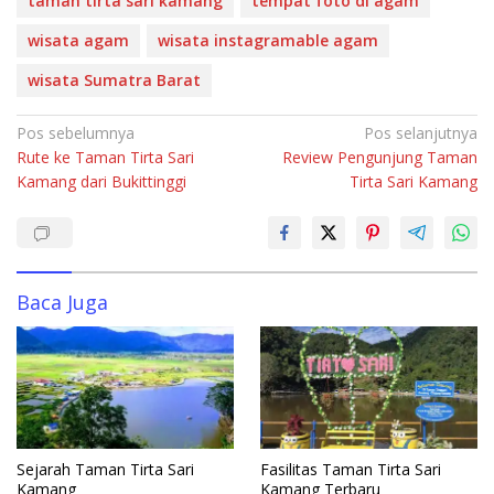
b
s
e
bl
e
taman tirta sari kamang
tempat foto di agam
o
A
dI
r
wisata agam
wisata instagramable agam
o
p
n
wisata Sumatra Barat
k
p
Navigasi
Pos sebelumnya
Pos selanjutnya
Rute ke Taman Tirta Sari
Review Pengunjung Taman
pos
Kamang dari Bukittinggi
Tirta Sari Kamang
Baca Juga
Sejarah Taman Tirta Sari
Fasilitas Taman Tirta Sari
Kamang
Kamang Terbaru