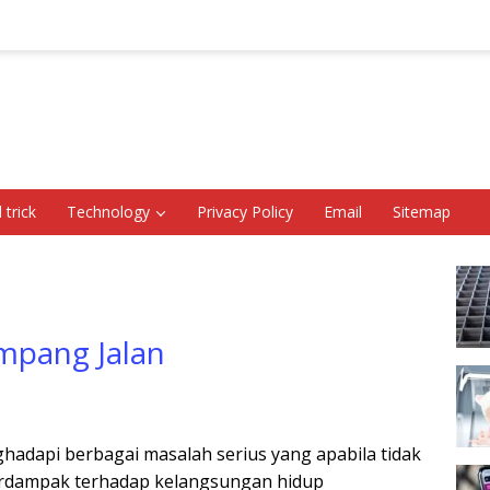
 trick
Technology
Privacy Policy
Email
Sitemap
impang Jalan
hadapi berbagai masalah serius yang apabila tidak
erdampak terhadap kelangsungan hidup