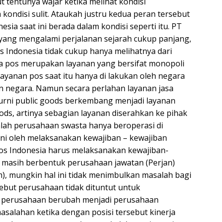
 tentunya wajar ketika melihat kondisi
kondisi sulit. Ataukah justru kedua peran tersebut
ia saat ini berada dalam kondisi seperti itu. PT
 yang mengalami perjalanan sejarah cukup panjang,
os Indonesia tidak cukup hanya melihatnya dari
asa pos merupakan layanan yang bersifat monopoli
layanan pos saat itu hanya di lakukan oleh negara
 negara. Namun secara perlahan layanan jasa
urni public goods berkembang menjadi layanan
oods, artinya sebagian layanan diserahkan ke pihak
lah perusahaan swasta hanya beroperasi di
ni oleh melaksanakan kewajiban – kewajiban
os Indonesia harus melaksanakan kewajiban-
a masih berbentuk perusahaan jawatan (Perjan)
 mungkin hal ini tidak menimbulkan masalah bagi
ebut perusahaan tidak dituntut untuk
us perusahaan berubah menjadi perusahaan
asalahan ketika dengan posisi tersebut kinerja