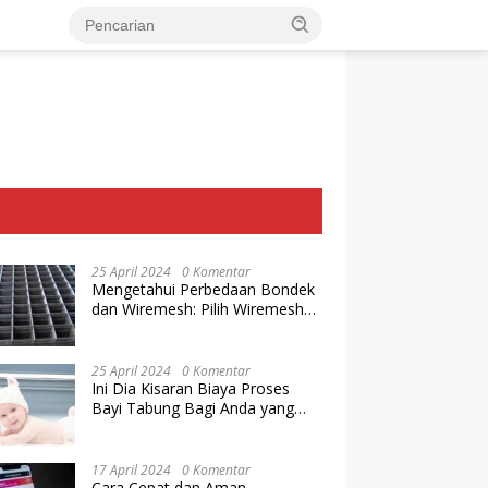
25 April 2024
0 Komentar
Mengetahui Perbedaan Bondek
dan Wiremesh: Pilih Wiremesh
Terbaik dari Baja Utama Steel
25 April 2024
0 Komentar
Ini Dia Kisaran Biaya Proses
Bayi Tabung Bagi Anda yang
Ingin Memiliki Keturunan dengan
Cara IVF
17 April 2024
0 Komentar
Cara Cepat dan Aman