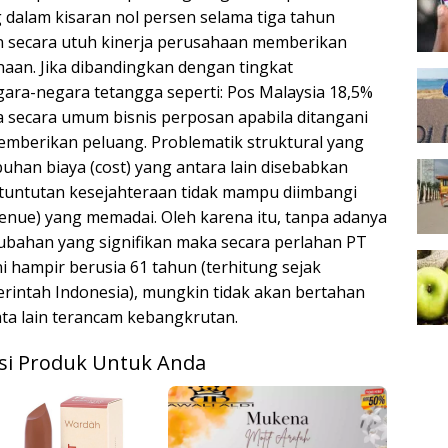
g dalam kisaran nol persen selama tiga tahun
n secara utuh kinerja perusahaan memberikan
an. Jika dibandingkan dengan tingkat
gara-negara tetangga seperti: Pos Malaysia 18,5%
 secara umum bisnis perposan apabila ditangani
mberikan peluang. Problematik struktural yang
han biaya (cost) yang antara lain disebabkan
 tuntutan kesejahteraan tidak mampu diimbangi
nue) yang memadai. Oleh karena itu, tanpa adanya
ubahan yang signifikan maka secara perlahan PT
i hampir berusia 61 tahun (terhitung sejak
rintah Indonesia), mungkin tidak akan bertahan
ta lain terancam kebangkrutan.
i Produk Untuk Anda