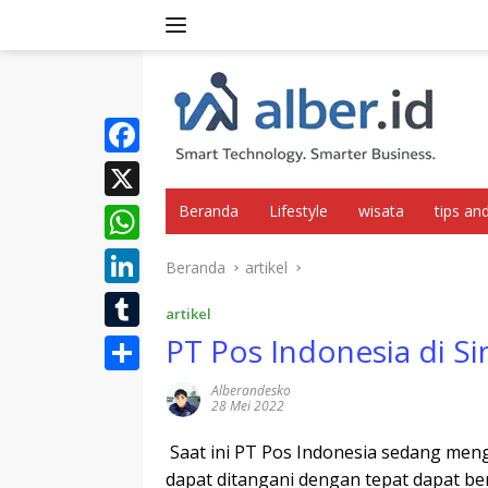
Langsung
ke
konten
F
a
Beranda
Lifestyle
wisata
tips and
X
c
W
Beranda
artikel
e
h
L
b
artikel
a
i
PT Pos Indonesia di S
o
T
t
n
o
u
S
Alberandesko
s
k
28 Mei 2022
k
m
h
A
e
b
Saat ini PT Pos Indonesia sedang meng
a
p
d
dapat ditangani dengan tepat dapat b
l