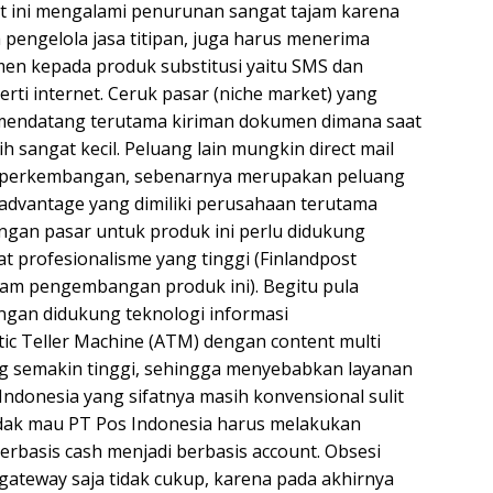
t ini mengalami penurunan sangat tajam karena
pengelola jasa titipan, juga harus menerima
en kepada produk substitusi yaitu SMS dan
erti internet. Ceruk pasar (niche market) yang
mendatang terutama kiriman dokumen dimana saat
h sangat kecil. Peluang lain mungkin direct mail
ap perkembangan, sebenarnya merupakan peluang
advantage yang dimiliki perusahaan terutama
gan pasar untuk produk ini perlu didukung
t profesionalisme yang tinggi (Finlandpost
am pengembangan produk ini). Begitu pula
an didukung teknologi informasi
c Teller Machine (ATM) dengan content multi
ng semakin tinggi, sehingga menyebabkan layanan
donesia yang sifatnya masih konvensional sulit
idak mau PT Pos Indonesia harus melakukan
rbasis cash menjadi berbasis account. Obsesi
ateway saja tidak cukup, karena pada akhirnya