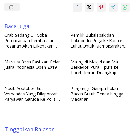
o
p
n
k
p
Baca Juga
Grab Sedang Uji Coba
Pemilik Bukalapak dan
Perencanaan Pembatalan
Tokopedia Pergi ke Kantor
Pesanan Akan Dikenakan
Luhut Untuk Membicarakan
Denda
Bisnis e-commerce
Marcus/Kevin Pastikan Gelar
Maling di Masjid dan Mall
Juara Indonesia Open 2019
Berkedok Pura – pura ke
Toilet, Imran Ditangkap
Nasib Youtuber Rius
Pengungsi Gempa Pulau
Vernandes Yang Dilaporkan
Bacan Butuh Tenda hingga
Karyawan Garuda Ke Polisi
Makanan
Netizen Bela Youtuber
Tinggalkan Balasan