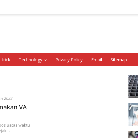
 trick
Technology
Privacy Policy
Email
Sitemap
ari 2022
nakan VA
os Batas waktu
ejak…