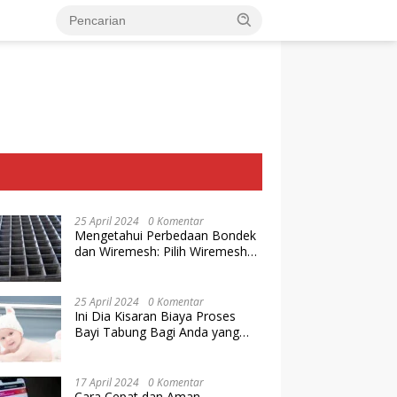
25 April 2024
0 Komentar
Mengetahui Perbedaan Bondek
dan Wiremesh: Pilih Wiremesh
Terbaik dari Baja Utama Steel
25 April 2024
0 Komentar
Ini Dia Kisaran Biaya Proses
Bayi Tabung Bagi Anda yang
Ingin Memiliki Keturunan dengan
Cara IVF
17 April 2024
0 Komentar
Cara Cepat dan Aman