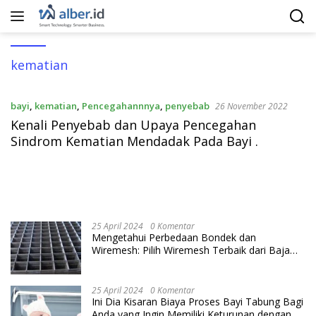
Langsung
ke
konten
kematian
bayi
,
kematian
,
Pencegahannnya
,
penyebab
26 November 2022
Kenali Penyebab dan Upaya Pencegahan
Sindrom Kematian Mendadak Pada Bayi .
25 April 2024
0 Komentar
Mengetahui Perbedaan Bondek dan
Wiremesh: Pilih Wiremesh Terbaik dari Baja
Utama Steel
25 April 2024
0 Komentar
Ini Dia Kisaran Biaya Proses Bayi Tabung Bagi
Anda yang Ingin Memiliki Keturunan dengan