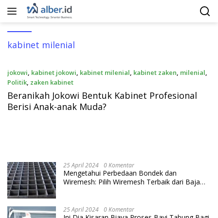
Langsung
ke
konten
kabinet milenial
jokowi
,
kabinet jokowi
,
kabinet milenial
,
kabinet zaken
,
milenial
,
Politik
,
zaken kabinet
14 Mei 2019
Beranikah Jokowi Bentuk Kabinet Profesional
Berisi Anak-anak Muda?
25 April 2024
0 Komentar
Mengetahui Perbedaan Bondek dan
Wiremesh: Pilih Wiremesh Terbaik dari Baja
Utama Steel
25 April 2024
0 Komentar
Ini Dia Kisaran Biaya Proses Bayi Tabung Bagi