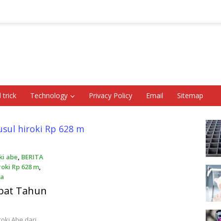
 trick
Technology
Privacy Policy
Email
Sitemap
ausul hiroki Rp 628 m
ki abe
,
BERITA
iroki Rp 628 m
,
ya
mpat Tahun
oki Abe dari