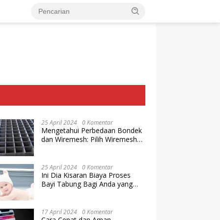
25 April 2024
0 Komentar
Mengetahui Perbedaan Bondek
dan Wiremesh: Pilih Wiremesh
Terbaik dari Baja Utama Steel
25 April 2024
0 Komentar
Ini Dia Kisaran Biaya Proses
Bayi Tabung Bagi Anda yang
Ingin Memiliki Keturunan dengan
Cara IVF
17 April 2024
0 Komentar
Cara Cepat dan Aman