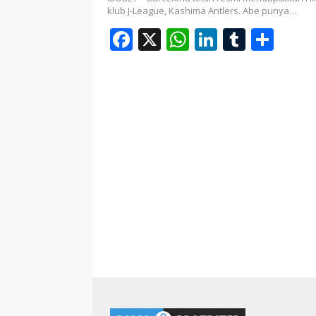
r
p
klub J-League, Kashima Antlers. Abe punya…
I
r
e
F
X
W
Li
T
S
n
ac
h
n
u
h
e
at
k
m
ar
b
s
e
bl
e
o
A
dI
r
o
p
n
k
p