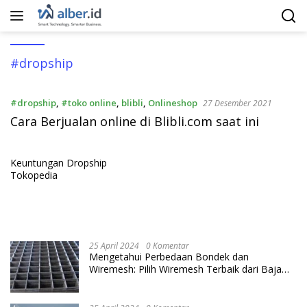
Langsung
ke
konten
#dropship
#dropship
,
#toko online
,
blibli
,
Onlineshop
27 Desember 2021
Cara Berjualan online di Blibli.com saat ini
Keuntungan Dropship
Tokopedia
25 April 2024
0 Komentar
Mengetahui Perbedaan Bondek dan
Wiremesh: Pilih Wiremesh Terbaik dari Baja
Utama Steel