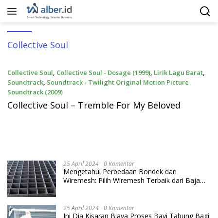
Langsung
ke
konten
Collective Soul
Collective Soul
,
Collective Soul - Dosage (1999)
,
Lirik Lagu Barat
,
Soundtrack
,
Soundtrack - Twilight Original Motion Picture
Soundtrack (2009)
28 Oktober 2010
Collective Soul – Tremble For My Beloved
25 April 2024
0 Komentar
Mengetahui Perbedaan Bondek dan
Wiremesh: Pilih Wiremesh Terbaik dari Baja
Utama Steel
25 April 2024
0 Komentar
Ini Dia Kisaran Biaya Proses Bayi Tabung Bagi