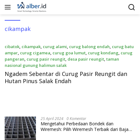
Langsung
ke
konten
cikampak
cibatok
,
cikampak
,
curug alami
,
curug balong endah
,
curug batu
ampar
,
curug cigamea
,
curug goa lumut
,
curug kondang
,
curug
pangeran
,
curug pasir reungit
,
desa pasir reungit
,
taman
nasional gunung halimun salak
3 Juni 2018
Ngadem Sebentar di Curug Pasir Reungit dan
Hutan Pinus Salak Endah
25 April 2024
0 Komentar
Mengetahui Perbedaan Bondek dan
Wiremesh: Pilih Wiremesh Terbaik dari Baja
Utama Steel