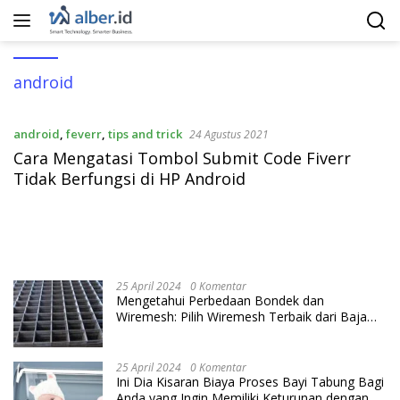
Langsung
ke
konten
android
android
,
feverr
,
tips and trick
24 Agustus 2021
Cara Mengatasi Tombol Submit Code Fiverr
Tidak Berfungsi di HP Android
25 April 2024
0 Komentar
Mengetahui Perbedaan Bondek dan
Wiremesh: Pilih Wiremesh Terbaik dari Baja
Utama Steel
25 April 2024
0 Komentar
Ini Dia Kisaran Biaya Proses Bayi Tabung Bagi
Anda yang Ingin Memiliki Keturunan dengan