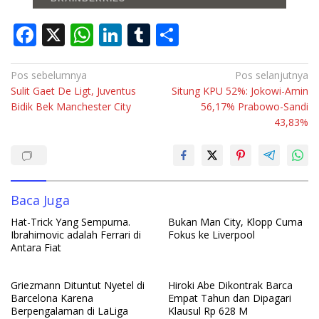
F
X
W
Li
T
S
ac
h
n
u
h
e
at
k
m
ar
Navigasi
Pos sebelumnya
Pos selanjutnya
Sulit Gaet De Ligt, Juventus
Situng KPU 52%: Jokowi-Amin
pos
b
s
e
bl
e
Bidik Bek Manchester City
56,17% Prabowo-Sandi
o
A
dI
r
43,83%
o
p
n
k
p
Baca Juga
Hat-Trick Yang Sempurna.
Bukan Man City, Klopp Cuma
Ibrahimovic adalah Ferrari di
Fokus ke Liverpool
Antara Fiat
Griezmann Dituntut Nyetel di
Hiroki Abe Dikontrak Barca
Barcelona Karena
Empat Tahun dan Dipagari
Berpengalaman di LaLiga
Klausul Rp 628 M