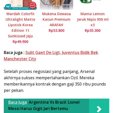
Wardah Colorfit
Mukena Dewasa
Mama Lemon
Ultralight Matte
Katun Premium
Jeruk Nipis 950 ml
Lipstick Korea
ARAFAH
x3
Edition 11
Rp53.800
Rp35.300
Sunkissed Jeju
Rp49.900
Baca juga :
Sulit Gaet De Ligt, Juventus Bidik Bek
Manchester City
Setelah proses negosiasi yang panjang, Arsenal
akhirnya sukses mempertahankan Ozil. Mereka
memberikannya kontrak dengan gaji 350 ribu pounds
per pekan.
Baca Juga
Argentina Vs Brazil: Lionel
Messi Harus Gigit Jari Bertemu