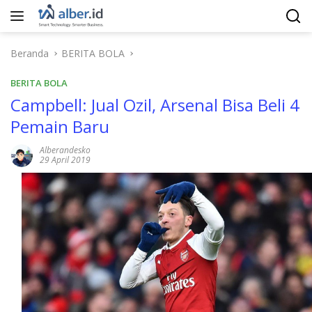
Langsung
ke
konten
Beranda
BERITA BOLA
BERITA BOLA
Campbell: Jual Ozil, Arsenal Bisa Beli 4
Pemain Baru
Alberandesko
29 April 2019