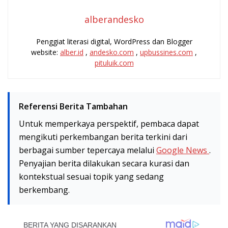
alberandesko
Penggiat literasi digital, WordPress dan Blogger
website:
alber.id
,
andesko.com
,
upbussines.com
,
pituluik.com
Referensi Berita Tambahan
Untuk memperkaya perspektif, pembaca dapat
mengikuti perkembangan berita terkini dari
berbagai sumber tepercaya melalui
Google News
.
Penyajian berita dilakukan secara kurasi dan
kontekstual sesuai topik yang sedang
berkembang.