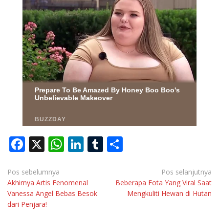
F
X
W
Li
T
S
ac
h
n
u
h
e
at
k
m
ar
Navigasi
Pos sebelumnya
Pos selanjutnya
Akhirnya Artis Fenomenal
Beberapa Fota Yang Viral Saat
pos
b
s
e
bl
e
Vanessa Angel Bebas Besok
Mengkuliti Hewan di Hutan
o
A
dI
r
dari Penjara!