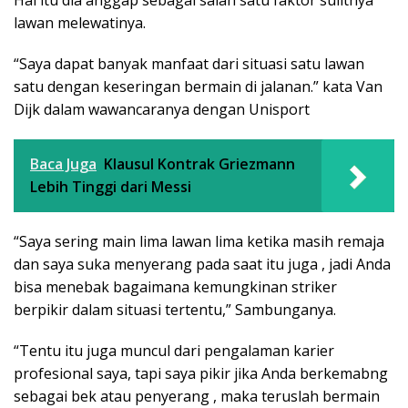
Hal itu dia anggap sebagai salah satu faktor sulitnya
lawan melewatinya.
“Saya dapat banyak manfaat dari situasi satu lawan
satu dengan keseringan bermain di jalanan.” kata Van
Dijk dalam wawancaranya dengan Unisport
Baca Juga
Klausul Kontrak Griezmann
Lebih Tinggi dari Messi
“Saya sering main lima lawan lima ketika masih remaja
dan saya suka menyerang pada saat itu juga , jadi Anda
bisa menebak bagaimana kemungkinan striker
berpikir dalam situasi tertentu,” Sambunganya.
“Tentu itu juga muncul dari pengalaman karier
profesional saya, tapi saya pikir jika Anda berkemabng
sebagai bek atau penyerang , maka teruslah bermain