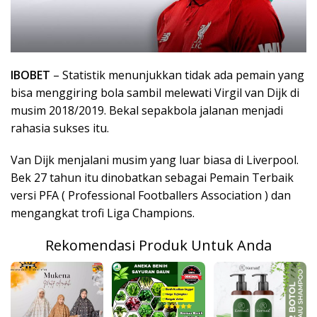
IBOBET
– Statistik menunjukkan tidak ada pemain yang
bisa menggiring bola sambil melewati Virgil van Dijk di
musim 2018/2019. Bekal sepakbola jalanan menjadi
rahasia sukses itu.
Van Dijk menjalani musim yang luar biasa di Liverpool.
Bek 27 tahun itu dinobatkan sebagai Pemain Terbaik
versi PFA ( Professional Footballers Association ) dan
mengangkat trofi Liga Champions.
Rekomendasi Produk Untuk Anda