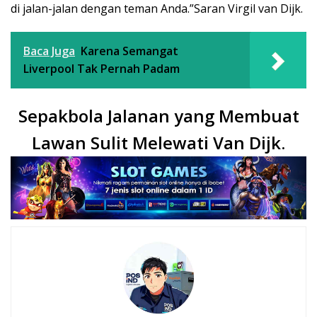
di jalan-jalan dengan teman Anda.”Saran Virgil van Dijk.
Baca Juga
Karena Semangat
Liverpool Tak Pernah Padam
Sepakbola Jalanan yang Membuat
Lawan Sulit Melewati Van Dijk.