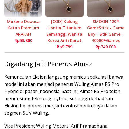
Mukena Dewasa
[COD] Kalung
SMOON 120P
Katun Premium
Liontin Titanium
GameStick - Game
ARAFAH
Semanggi Wanita
Boy - Stik Game -
Rp53.800
Korea Anti Karat
40000+Games
Rp9.799
Rp349.000
Digadang Jadi Penerus Almaz
Kemunculan Eksion langsung memicu spekulasi bahwa
model ini akan menjadi penerus
Wuling Almaz RS Pro
Hybrid
di pasar Indonesia. Saat ini, Almaz RS Pro telah
mengusung teknologi hybrid, sehingga kehadiran
Eksion berpotensi menjadi evolusi berikutnya dalam
segmen SUV Wuling.
Vice President Wuling Motors,
Arif Pramadhana
,