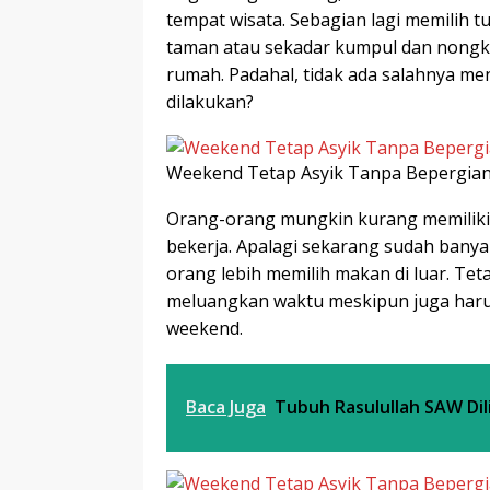
r
p
tempat wisata. Sebagian lagi memilih tu
I
r
e
taman atau sekadar kumpul dan nongkr
n
rumah. Padahal, tidak ada salahnya men
dilakukan?
Weekend Tetap Asyik Tanpa Bepergia
Orang-orang mungkin kurang memiliki
bekerja. Apalagi sekarang sudah ba
orang lebih memilih makan di luar. Tet
meluangkan waktu meskipun juga harus 
weekend.
Baca Juga
Tubuh Rasulullah SAW Dil