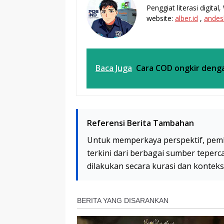
Penggiat literasi digita
website:
alber.id
,
andes
Baca Juga
Cara COD ongkir denga
Referensi Berita Tambahan
Untuk memperkaya perspektif, pem
terkini dari berbagai sumber teperc
dilakukan secara kurasi dan kontek