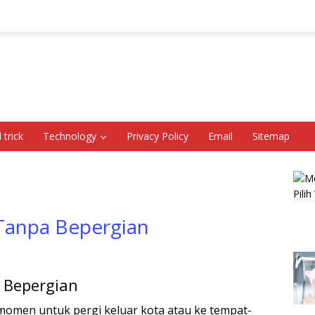
 trick
Technology
Privacy Policy
Email
Sitemap
Tanpa Bepergian
 Bepergian
momen untuk pergi keluar kota atau ke tempat-