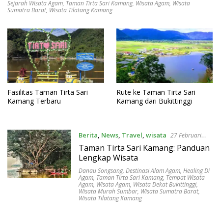
Sejarah Wisata Agam
,
Taman Tirta Sari Kamang
,
Wisata Agam
,
Wisata
Sumatra Barat
,
Wisata Tilatang Kamang
Fasilitas Taman Tirta Sari
Rute ke Taman Tirta Sari
Kamang Terbaru
Kamang dari Bukittinggi
Berita
,
News
,
Travel
,
wisata
27 Februari
2026
Taman Tirta Sari Kamang: Panduan
Lengkap Wisata
Danau Songsang
,
Destinasi Alam Agam
,
Healing Di
Agam
,
Taman Tirta Sari Kamang
,
Tempat Wisata
Agam
,
Wisata Agam
,
Wisata Dekat Bukittinggi
,
Wisata Murah Sumbar
,
Wisata Sumatra Barat
,
Wisata Tilatang Kamang