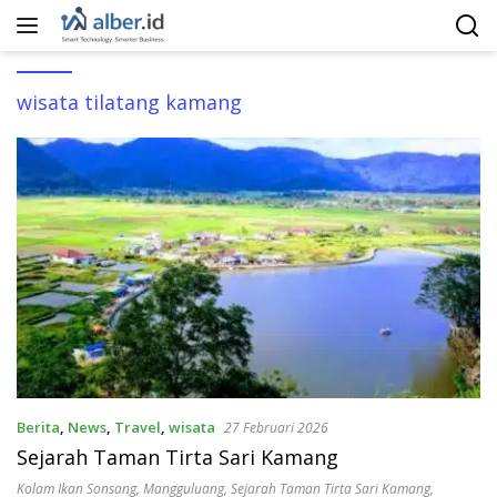
Langsung
ke
konten
wisata tilatang kamang
Berita
,
News
,
Travel
,
wisata
27 Februari 2026
Sejarah Taman Tirta Sari Kamang
Kolam Ikan Sonsang
,
Mangguluang
,
Sejarah Taman Tirta Sari Kamang
,