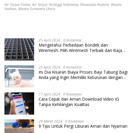
Air Terjun Ponot
,
Air Terjun Tertinggi Indonesia
,
Ekowisata Asahan
,
Wisata
Asahan
,
Wisata Sumatera Utara
25 April 2024
0 Komentar
Mengetahui Perbedaan Bondek dan
Wiremesh: Pilih Wiremesh Terbaik dari Baja
Utama Steel
25 April 2024
0 Komentar
Ini Dia Kisaran Biaya Proses Bayi Tabung Bagi
Anda yang Ingin Memiliki Keturunan dengan
Cara IVF
17 April 2024
0 Komentar
Cara Cepat dan Aman Download Video IG
Tanpa Kehilangan Kualitas
29 Maret 2024
0 Komentar
9 Tips Untuk Pergi Liburan Aman dan Nyaman