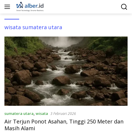
Langsung
ke
konten
wisata sumatera utara
sumatera utara
,
wisata
3 Februari 2026
Air Terjun Ponot Asahan, Tinggi 250 Meter dan
Masih Alami