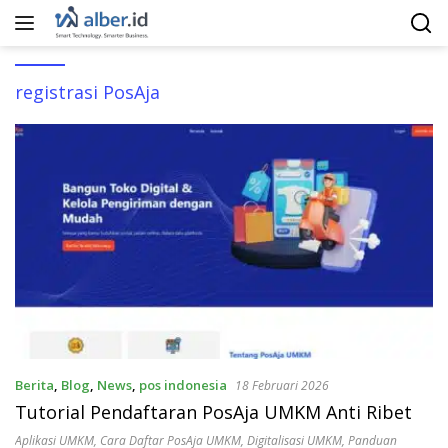
Langsung
ke
konten
registrasi PosAja
Berita
,
Blog
,
News
,
pos indonesia
18 Februari 2026
Tutorial Pendaftaran PosAja UMKM Anti Ribet
Aplikasi UMKM
,
Cara Daftar PosAja UMKM
,
Digitalisasi UMKM
,
Panduan