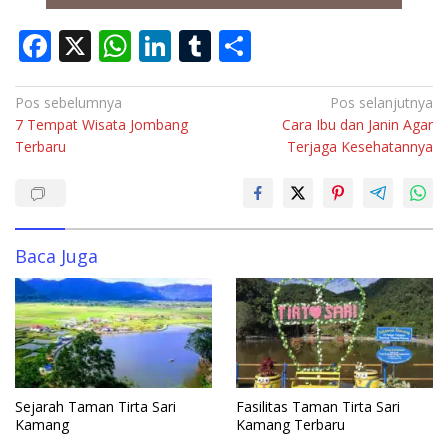
F
X
W
Li
T
S
ac
h
n
u
h
e
at
k
m
ar
Navigasi
Pos sebelumnya
Pos selanjutnya
7 Tempat Wisata Jombang
Cara Ibu dan Janin Agar
pos
b
s
e
bl
e
Terbaru
Terjaga Kesehatannya
o
A
dI
r
o
p
n
k
p
Baca Juga
Sejarah Taman Tirta Sari
Fasilitas Taman Tirta Sari
Kamang
Kamang Terbaru