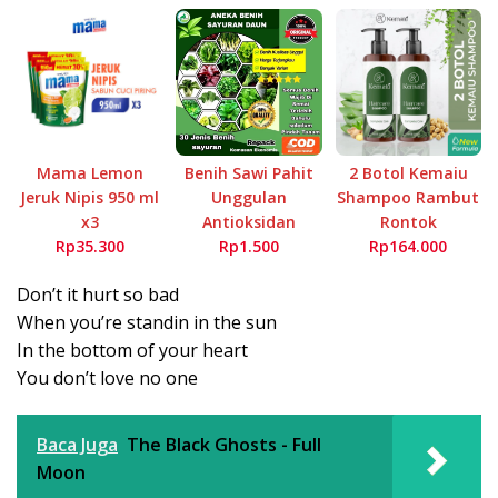
Mama Lemon
Benih Sawi Pahit
2 Botol Kemaiu
Jeruk Nipis 950 ml
Unggulan
Shampoo Rambut
x3
Antioksidan
Rontok
Rp35.300
Rp1.500
Rp164.000
Don’t it hurt so bad
When you’re standin in the sun
In the bottom of your heart
You don’t love no one
Baca Juga
The Black Ghosts - Full
Moon