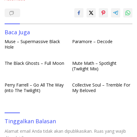
o
A
dI
r
o
p
n
k
p
Baca Juga
Muse – Supermassive Black
Paramore – Decode
Hole
The Black Ghosts – Full Moon
Mute Math – Spotlight
(Twilight Mix)
Perry Farrell – Go All The Way
Collective Soul – Tremble For
(into The Twilight)
My Beloved
Tinggalkan Balasan
Alamat email Anda tidak akan dipublikasikan.
Ruas yang wajib