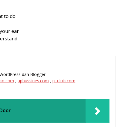
nt to do
 your ear
derstand
l, WordPress dan Blogger
ko.com
,
upbussines.com
,
pituluik.com
 Door