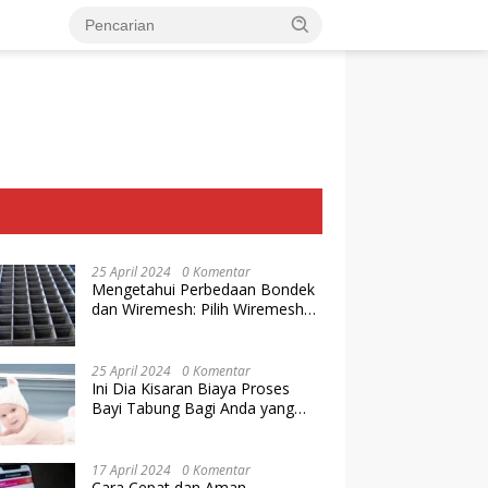
25 April 2024
0 Komentar
Mengetahui Perbedaan Bondek
dan Wiremesh: Pilih Wiremesh
Terbaik dari Baja Utama Steel
25 April 2024
0 Komentar
Ini Dia Kisaran Biaya Proses
Bayi Tabung Bagi Anda yang
Ingin Memiliki Keturunan dengan
Cara IVF
17 April 2024
0 Komentar
Cara Cepat dan Aman