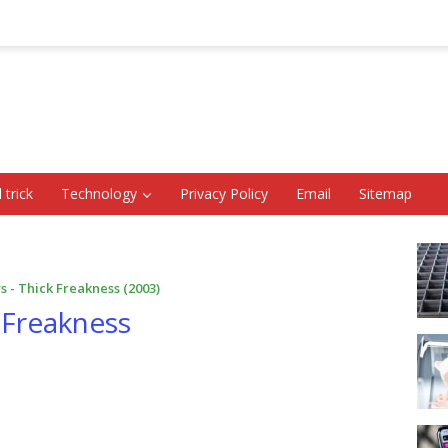
 trick
Technology
Privacy Policy
Email
Sitemap
s - Thick Freakness (2003)
 Freakness