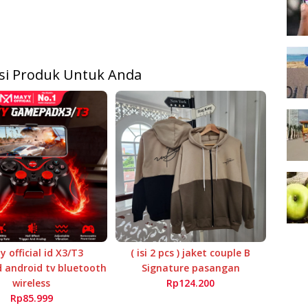
i Produk Untuk Anda
 official id X3/T3
( isi 2 pcs ) jaket couple B
android tv bluetooth
Signature pasangan
wireless
Rp124.200
Rp85.999