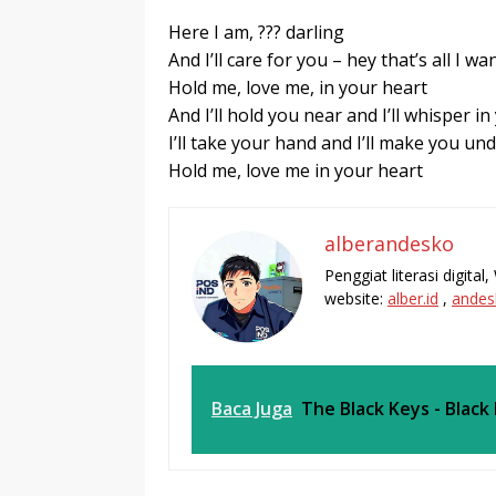
Here I am, ??? darling
And I’ll care for you – hey that’s all I wa
Hold me, love me, in your heart
And I’ll hold you near and I’ll whisper in
I’ll take your hand and I’ll make you un
Hold me, love me in your heart
alberandesko
Penggiat literasi digita
website:
alber.id
,
andes
Baca Juga
The Black Keys - Black