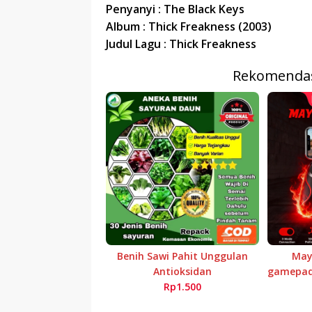
r
p
Penyanyi : The Black Keys
I
r
e
Album : Thick Freakness (2003)
n
Judul Lagu : Thick Freakness
Rekomendas
Benih Sawi Pahit Unggulan
Mayy
Antioksidan
gamepad 
Rp1.500