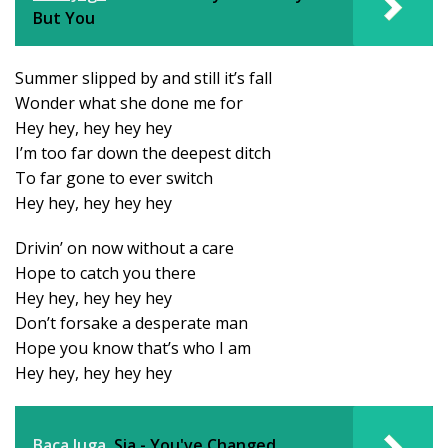
But You
Summer slipped by and still it’s fall
Wonder what she done me for
Hey hey, hey hey hey
I’m too far down the deepest ditch
To far gone to ever switch
Hey hey, hey hey hey
Drivin’ on now without a care
Hope to catch you there
Hey hey, hey hey hey
Don’t forsake a desperate man
Hope you know that’s who I am
Hey hey, hey hey hey
Baca Juga
Sia - You've Changed