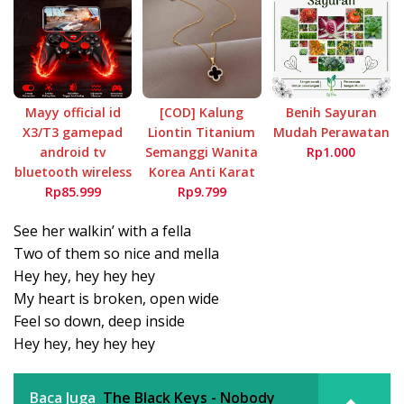
Mayy official id
[COD] Kalung
Benih Sayuran
X3/T3 gamepad
Liontin Titanium
Mudah Perawatan
android tv
Semanggi Wanita
Rp1.000
bluetooth wireless
Korea Anti Karat
Rp85.999
Rp9.799
See her walkin’ with a fella
Two of them so nice and mella
Hey hey, hey hey hey
My heart is broken, open wide
Feel so down, deep inside
Hey hey, hey hey hey
Baca Juga
The Black Keys - Nobody