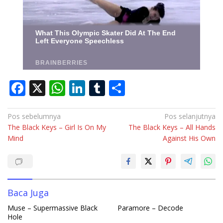
F
X
W
Li
T
S
ac
h
n
u
h
e
at
k
m
ar
Navigasi
Pos sebelumnya
Pos selanjutnya
The Black Keys – Girl Is On My
The Black Keys – All Hands
pos
b
s
e
bl
e
Mind
Against His Own
o
A
dI
r
o
p
n
k
p
Baca Juga
Muse – Supermassive Black
Paramore – Decode
Hole