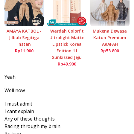
AMAYA KATBOL -
Wardah Colorfit
Mukena Dewasa
Jilbab Segitiga
Ultralight Matte
Katun Premium
Instan
Lipstick Korea
ARAFAH
Rp11.900
Edition 11
Rp53.800
Sunkissed Jeju
Rp49.900
Yeah
Well now
I must admit
I cant explain
Any of these thoughts
Racing through my brain
Its true