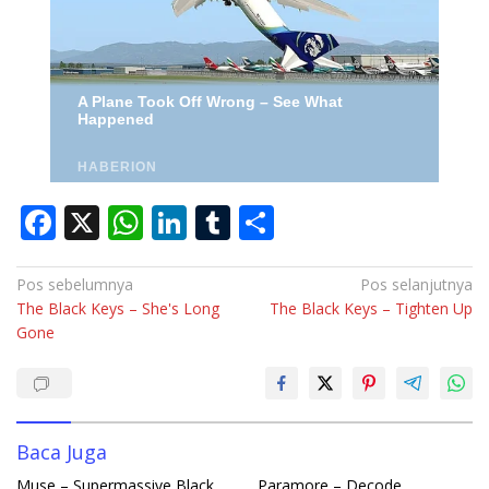
F
X
W
Li
T
S
ac
h
n
u
h
e
at
k
m
ar
Navigasi
Pos sebelumnya
Pos selanjutnya
The Black Keys – She's Long
The Black Keys – Tighten Up
pos
b
s
e
bl
e
Gone
o
A
dI
r
o
p
n
k
p
Baca Juga
Muse – Supermassive Black
Paramore – Decode