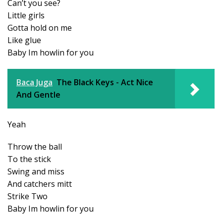
Can’t you see?
Little girls
Gotta hold on me
Like glue
Baby Im howlin for you
Baca Juga
The Black Keys - Act Nice
And Gentle
Yeah
Throw the ball
To the stick
Swing and miss
And catchers mitt
Strike Two
Baby Im howlin for you