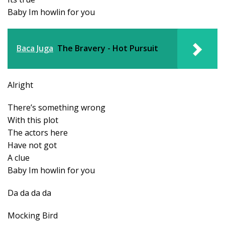
Baby Im howlin for you
Baca Juga
The Bravery - Hot Pursuit
Alright
There’s something wrong
With this plot
The actors here
Have not got
A clue
Baby Im howlin for you
Da da da da
Mocking Bird