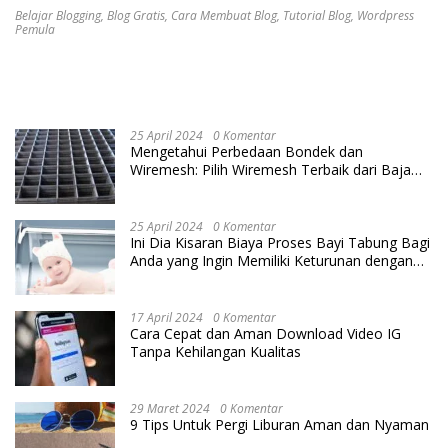
Belajar Blogging
,
Blog Gratis
,
Cara Membuat Blog
,
Tutorial Blog
,
Wordpress
Pemula
25 April 2024
0 Komentar
Mengetahui Perbedaan Bondek dan
Wiremesh: Pilih Wiremesh Terbaik dari Baja
Utama Steel
25 April 2024
0 Komentar
Ini Dia Kisaran Biaya Proses Bayi Tabung Bagi
Anda yang Ingin Memiliki Keturunan dengan
Cara IVF
17 April 2024
0 Komentar
Cara Cepat dan Aman Download Video IG
Tanpa Kehilangan Kualitas
29 Maret 2024
0 Komentar
9 Tips Untuk Pergi Liburan Aman dan Nyaman