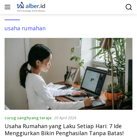
Langsung
ke
konten
usaha rumahan
curug sanghyang taraje
20 April 2026
Usaha Rumahan yang Laku Setiap Hari: 7 Ide
Menggiurkan Bikin Penghasilan Tanpa Batas!