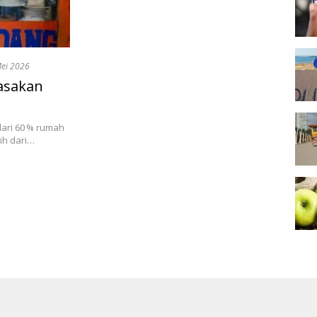
ei 2026
asakan
ari 60 % rumah
ih dari…