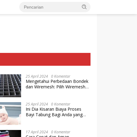
25 April 2024
0 Komentar
Mengetahui Perbedaan Bondek
dan Wiremesh: Pilih Wiremesh
Terbaik dari Baja Utama Steel
25 April 2024
0 Komentar
Ini Dia Kisaran Biaya Proses
Bayi Tabung Bagi Anda yang
Ingin Memiliki Keturunan dengan
Cara IVF
17 April 2024
0 Komentar
Cara Cepat dan Aman