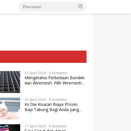
25 April 2024
0 Komentar
Mengetahui Perbedaan Bondek
dan Wiremesh: Pilih Wiremesh
Terbaik dari Baja Utama Steel
25 April 2024
0 Komentar
Ini Dia Kisaran Biaya Proses
Bayi Tabung Bagi Anda yang
Ingin Memiliki Keturunan dengan
Cara IVF
17 April 2024
0 Komentar
Cara Cepat dan Aman