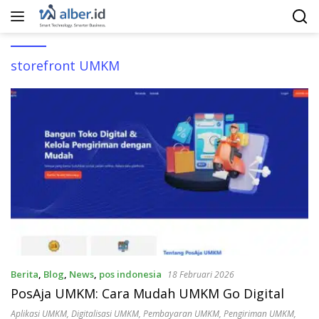
Langsung
ke
konten
storefront UMKM
Berita
,
Blog
,
News
,
pos indonesia
18 Februari 2026
PosAja UMKM: Cara Mudah UMKM Go Digital
Aplikasi UMKM
,
Digitalisasi UMKM
,
Pembayaran UMKM
,
Pengiriman UMKM
,