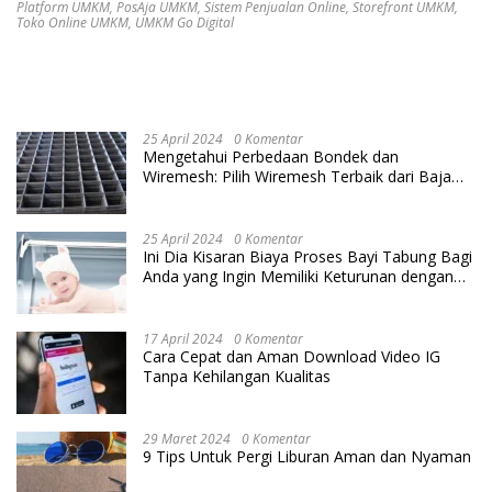
Platform UMKM
,
PosAja UMKM
,
Sistem Penjualan Online
,
Storefront UMKM
,
Toko Online UMKM
,
UMKM Go Digital
25 April 2024
0 Komentar
Mengetahui Perbedaan Bondek dan
Wiremesh: Pilih Wiremesh Terbaik dari Baja
Utama Steel
25 April 2024
0 Komentar
Ini Dia Kisaran Biaya Proses Bayi Tabung Bagi
Anda yang Ingin Memiliki Keturunan dengan
Cara IVF
17 April 2024
0 Komentar
Cara Cepat dan Aman Download Video IG
Tanpa Kehilangan Kualitas
29 Maret 2024
0 Komentar
9 Tips Untuk Pergi Liburan Aman dan Nyaman