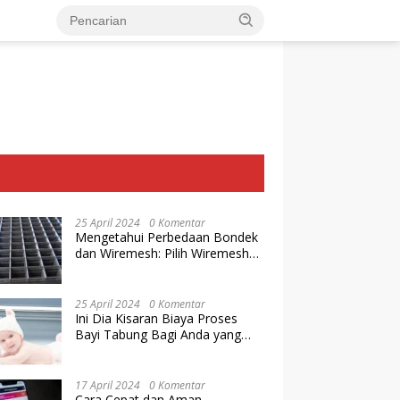
25 April 2024
0 Komentar
Mengetahui Perbedaan Bondek
dan Wiremesh: Pilih Wiremesh
Terbaik dari Baja Utama Steel
25 April 2024
0 Komentar
Ini Dia Kisaran Biaya Proses
Bayi Tabung Bagi Anda yang
Ingin Memiliki Keturunan dengan
Cara IVF
17 April 2024
0 Komentar
Cara Cepat dan Aman