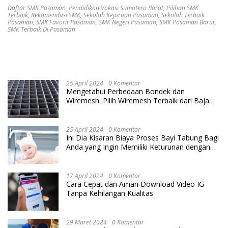
Daftar SMK Pasaman
,
Pendidikan Vokasi Sumatera Barat
,
Pilihan SMK
Terbaik
,
Rekomendasi SMK
,
Sekolah Kejuruan Pasaman
,
Sekolah Terbaik
Pasaman
,
SMK Favorit Pasaman
,
SMK Negeri Pasaman
,
SMK Pasaman Barat
,
SMK Terbaik Di Pasaman
25 April 2024
0 Komentar
Mengetahui Perbedaan Bondek dan
Wiremesh: Pilih Wiremesh Terbaik dari Baja
Utama Steel
25 April 2024
0 Komentar
Ini Dia Kisaran Biaya Proses Bayi Tabung Bagi
Anda yang Ingin Memiliki Keturunan dengan
Cara IVF
17 April 2024
0 Komentar
Cara Cepat dan Aman Download Video IG
Tanpa Kehilangan Kualitas
29 Maret 2024
0 Komentar