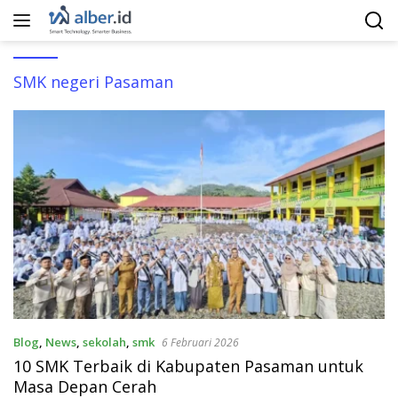
Langsung
ke
konten
SMK negeri Pasaman
Blog
,
News
,
sekolah
,
smk
6 Februari 2026
10 SMK Terbaik di Kabupaten Pasaman untuk
Masa Depan Cerah