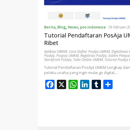
r
p
I
r
e
n
Berita
,
Blog
,
News
,
pos indonesia
18 Februari 
Tutorial Pendaftaran PosAja 
Ribet
Aplikasi UMKM
,
Cara Daftar PosAja UMKM
,
Digitalisas
PosAja
,
Pospay UMKM
,
Registrasi PosAja
,
Sistem Penjua
Storefront PosAja
,
Toko Online UMKM
,
Tutorial PosAj
Tutorial Pendaftaran PosAja UMKM Lengkap da
pelaku usaha yang ingin mulai go digital,…
F
X
W
Li
T
S
ac
h
n
u
h
e
at
k
m
ar
b
s
e
bl
e
o
A
dI
r