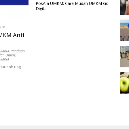
PosAja UMKM: Cara Mudah UMKM Go
Digital
2026
UMKM Anti
i UMKM
,
Panduan
lan Online
,
a UMKM
n Mudah Bagi