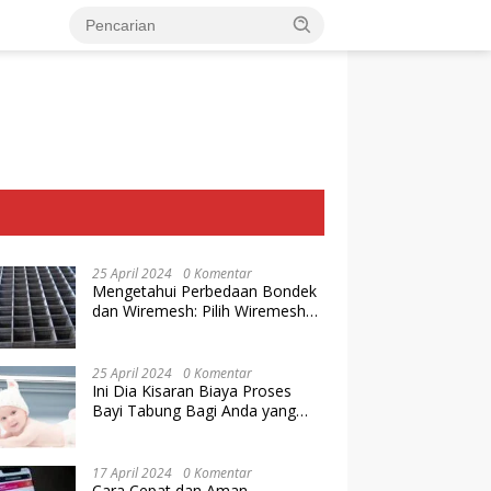
25 April 2024
0 Komentar
Mengetahui Perbedaan Bondek
dan Wiremesh: Pilih Wiremesh
Terbaik dari Baja Utama Steel
25 April 2024
0 Komentar
Ini Dia Kisaran Biaya Proses
Bayi Tabung Bagi Anda yang
Ingin Memiliki Keturunan dengan
Cara IVF
17 April 2024
0 Komentar
Cara Cepat dan Aman