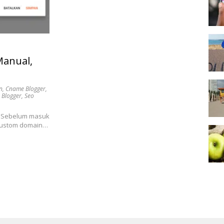
Manual,
n
,
Cname Blogger
,
 Blogger
,
Seo
 Sebelum masuk
 custom domain…