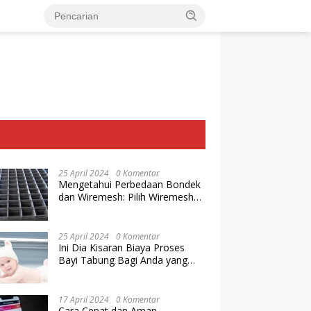
25 April 2024
0 Komentar
Mengetahui Perbedaan Bondek
dan Wiremesh: Pilih Wiremesh
Terbaik dari Baja Utama Steel
25 April 2024
0 Komentar
Ini Dia Kisaran Biaya Proses
Bayi Tabung Bagi Anda yang
Ingin Memiliki Keturunan dengan
Cara IVF
17 April 2024
0 Komentar
Cara Cepat dan Aman