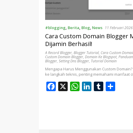
r
p
I
r
e
n
#blogging
,
Berita
,
Blog
,
News
11 Februari 2026
Cara Custom Domain Blogger 
Dijamin Berhasil!
A Record Blogger
,
Blogger Tutorial
,
Cara Custom Domai
Custom Domain Blogger
,
Domain Ke Blogspot
,
Panduan
Blogger
,
Setting Dns Blogger
,
Tutorial Domain
Mengapa Harus Menggunakan Custom Domain?
ke langkah teknis, penting memahami manfaat
F
X
W
Li
T
S
ac
h
n
u
h
e
at
k
m
ar
b
s
e
bl
e
o
A
dI
r